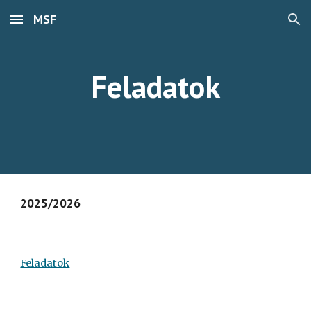
MSF
Skip to main content
Skip to navigation
Feladatok
20
25
/202
6
Feladatok