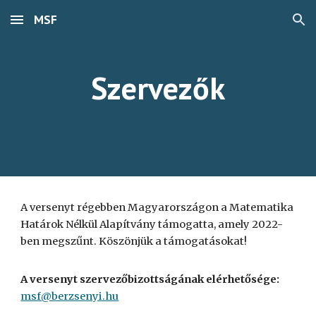
MSF
Skip to main content
Skip to navigation
Szervezők
A versenyt régebben Magyarországon a
Matematika
Határok Nélkül Alapítvány
támogatta, amely 2022-
ben megszűnt.
Köszönjük a támogatásokat!
A versenyt szervezőbizottságának elérhetősége:
msf@berzsenyi.hu